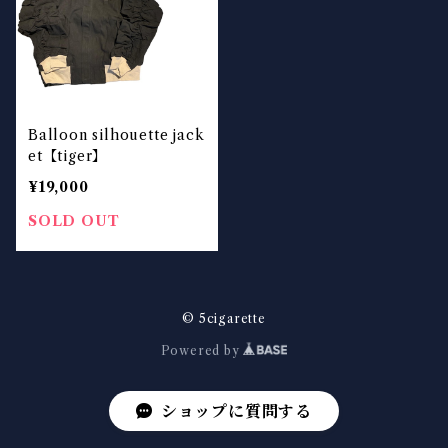
Balloon silhouette jack
et【tiger】
¥19,000
SOLD OUT
© 5cigarette
Powered by
ショップに質問する