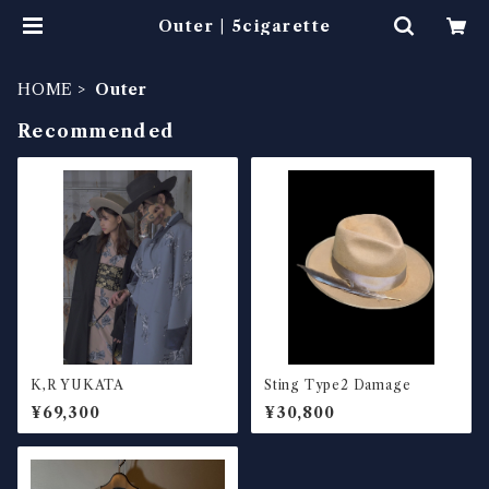
Outer | 5cigarette
HOME
Outer
Recommended
K,R YUKATA
Sting Type2 Damage
¥69,300
¥30,800