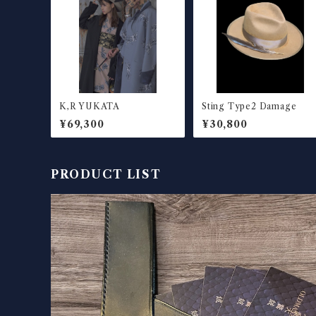
K,R YUKATA
Sting Type2 Damage
¥69,300
¥30,800
PRODUCT LIST