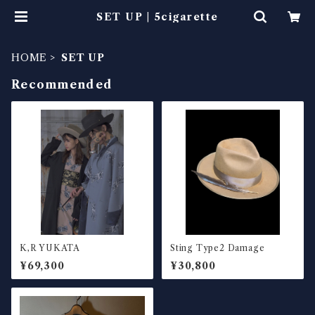
SET UP | 5cigarette
HOME
SET UP
Recommended
K,R YUKATA
Sting Type2 Damage
¥69,300
¥30,800