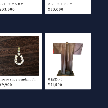
リバーシブル角帯
ギターストラップ
¥33,000
¥33,000
Horse shoe pendant Fhol
片袖変わり
e silver
¥9,900
¥71,500