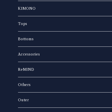
KIMONO
Tops
Bottoms
Accessories
ReMIND
Others
music
Outer