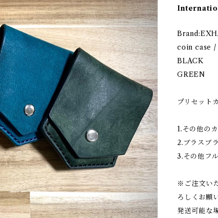
Internatio
Brand:EXH
coin case /
BLACK
GREEN
プリセットカラ
1.その他のカ
2.ブラスブラ
3.その他
※ご注文い
ろしくお願
発送可能な