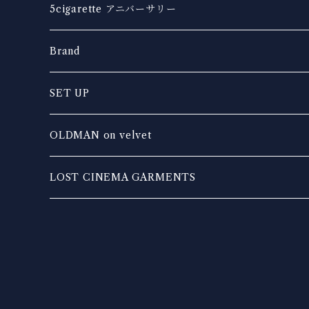
5cigarette アニバーサリー
Brand
OLDMAN on velvet
SET UP
EXHALE leather works
OLDMAN on velvet
DIRTY DAZE DADDY
TOPS
LOST CINEMA GARMENTS
TRASH TONES
BOTTOM
TOPS
KakeraPlants
OUTER
BOTTOMS
REV
other
OUTER