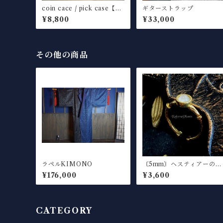
coin cace / pick case【cu
ギターストラップ
stom color】
¥8,800
¥33,000
その他の商品
ラペルKIMONO
〘5mm〙ヘスティアーの瞳
Gemstone Ring "Mother
¥176,000
¥3,600
of Perl"
CATEGORY