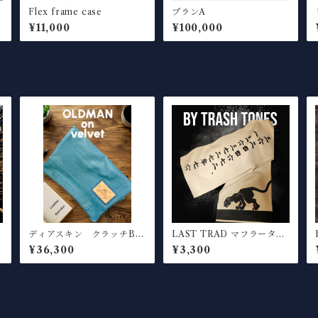
Flex frame case
プランA
¥11,000
¥100,000
ディアスキン クラッチBA
LAST TRAD マフラータオ
G
ルセット
¥36,300
¥3,300