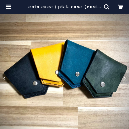
coin cace / pick case【custo
m color】 | 5cigarette