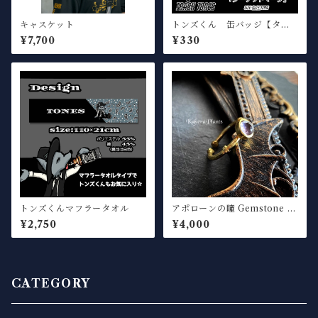
キャスケット
トンズくん 缶バッジ【ター
ゲット】
¥7,700
¥330
トンズくんマフラータオル
アポローンの瞳 Gemstone Ri
ng "Iolite"(4mm)
¥2,750
¥4,000
CATEGORY