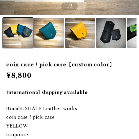
1
/5
coin cace / pick case【custom color】
¥8,800
International shipping available
Brand:EXHALE Leather works
coin case / pick case
YELLOW
turquoise