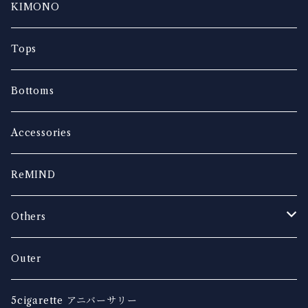
KIMONO
Tops
Bottoms
Accessories
ReMIND
Others
music
Outer
5cigarette アニバーサリー