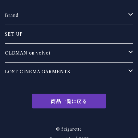
Brand
OLDMAN on velvet
SET UP
EXHALE leather works
OLDMAN on velvet
DIRTY DAZE DADDY
TOPS
LOST CINEMA GARMENTS
TRASH TONES
BOTTOM
TOPS
商品一覧に戻る
KakeraPlants
OUTER
BOTTOMS
REV
other
OUTER
© 5cigarette