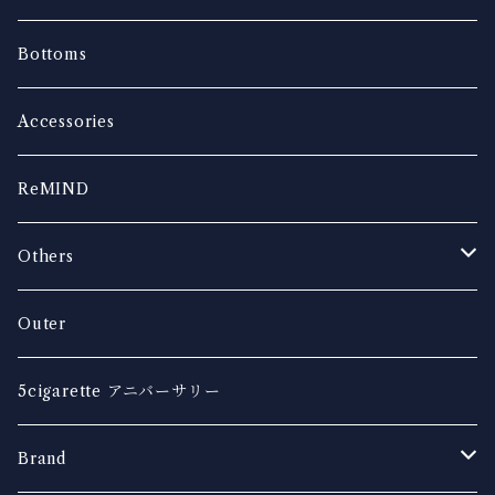
Bottoms
Accessories
ReMIND
Others
music
Outer
5cigarette アニバーサリー
Brand