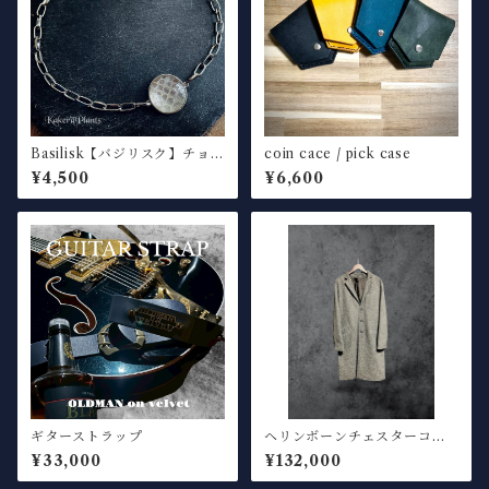
Basilisk【バジリスク】チョー
coin cace / pick case
カーネックレス
¥4,500
¥6,600
ギターストラップ
ヘリンボーンチェスターコー
ト
¥33,000
¥132,000