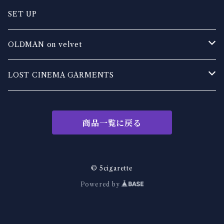
OLDMAN on velvet
SET UP
EXHALE leather works
OLDMAN on velvet
DIRTY DAZE DADDY
TOPS
LOST CINEMA GARMENTS
TRASH TONES
BOTTOM
TOPS
商品一覧に戻る
KakeraPlants
OUTER
BOTTOMS
REV
other
OUTER
© 5cigarette
Powered by
MADE IN DIRTY
旧人乗天鵞絨
OTHER