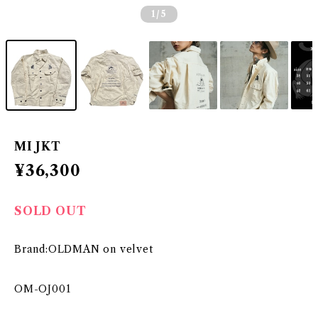
1
/5
MI JKT
¥36,300
SOLD OUT
Brand:OLDMAN on velvet
OM-OJ001