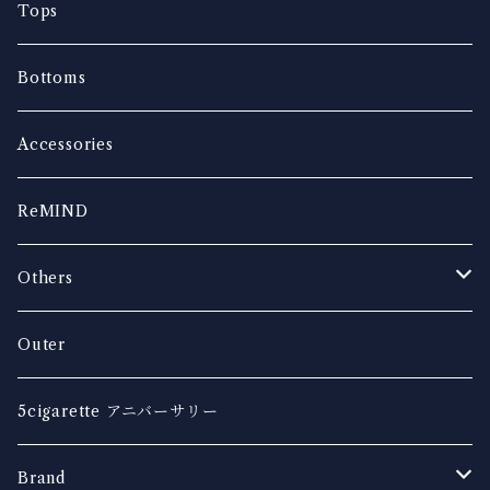
Tops
Bottoms
Accessories
ReMIND
Others
music
Outer
5cigarette アニバーサリー
Brand