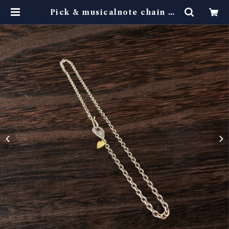
Pick & musicalnote chain ne
cklace thin | 5cigarette