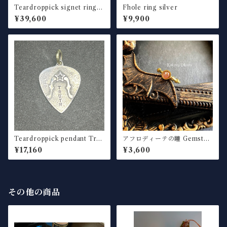
Teardroppick signet ring f
Fhole ring silver
hole silver× brass
¥39,600
¥9,900
Teardroppick pendant Trut
アフロディーテの瞳 Gemston
h silver
e Ring "Strawberry quartz"
¥17,160
¥3,600
(5mm)
その他の商品