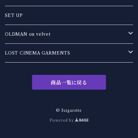
OLDMAN on velvet
SET UP
EXHALE leather works
OLDMAN on velvet
DIRTY DAZE DADDY
TOPS
LOST CINEMA GARMENTS
TRASH TONES
BOTTOM
TOPS
商品一覧に戻る
KakeraPlants
OUTER
BOTTOMS
REV
other
OUTER
© 5cigarette
Powered by
MADE IN DIRTY
旧人乗天鵞絨
OTHER