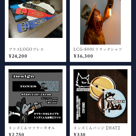
ブラスLOGOブレス
LCG-S001 リラックシャツ
¥24,200
¥36,300
トンズくんマフラータオル
トンズくんバッジ【HAT】
¥2,750
¥330