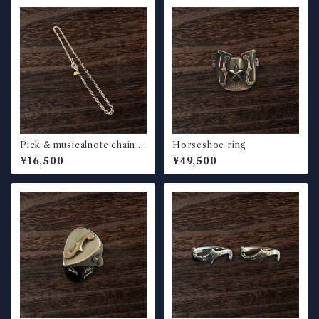
Pick & musicalnote chain n
Horseshoe ring
ecklace fat
¥16,500
¥49,500