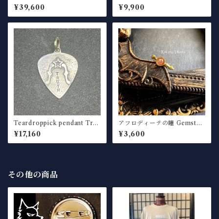
hole silver× brass
¥39,600
¥9,900
Teardroppick pendant Trut
アフロディーテの瞳 Gemston
h silver
e Ring "Strawberry quartz"
¥17,160
¥3,600
(5mm)
その他の商品