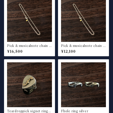
Pick & musicalnote chain n
Pick & musicalnote chain n
ecklace fat
ecklace thin
¥16,500
¥12,100
Teardroppick signet ring f
Fhole ring silver