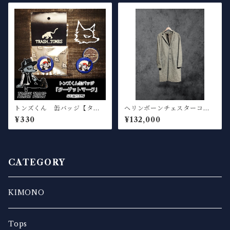
トンズくん 缶バッジ【ター
ヘリンボーンチェスターコー
ゲット】
ト
¥330
¥132,000
CATEGORY
KIMONO
Tops