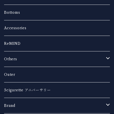
Bottoms
Accessories
ReMIND
Others
music
Outer
5cigarette アニバーサリー
Brand