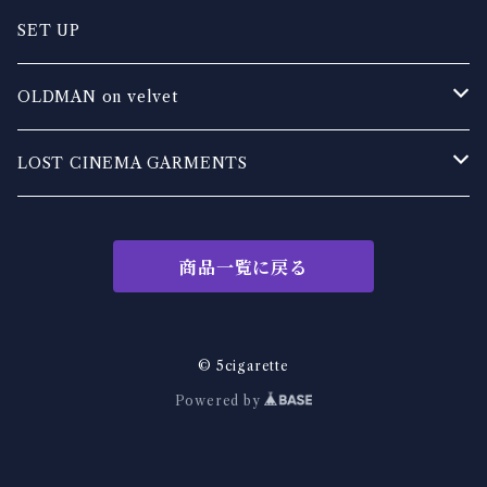
OLDMAN on velvet
SET UP
EXHALE leather works
OLDMAN on velvet
DIRTY DAZE DADDY
TOPS
LOST CINEMA GARMENTS
TRASH TONES
BOTTOM
TOPS
商品一覧に戻る
KakeraPlants
OUTER
BOTTOMS
REV
other
OUTER
© 5cigarette
Powered by
MADE IN DIRTY
旧人乗天鵞絨
OTHER